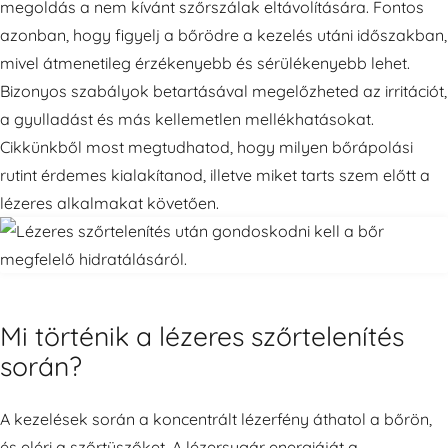
megoldás a nem kívánt szőrszálak eltávolítására. Fontos
azonban, hogy figyelj a bőrödre a kezelés utáni időszakban,
mivel átmenetileg érzékenyebb és sérülékenyebb lehet.
Bizonyos szabályok betartásával megelőzheted az irritációt,
a gyulladást és más kellemetlen mellékhatásokat.
Cikkünkből most megtudhatod, hogy milyen bőrápolási
rutint érdemes kialakítanod, illetve miket tarts szem előtt a
lézeres alkalmakat követően.
Mi történik a lézeres szőrtelenítés
során?
A kezelések során a koncentrált lézerfény áthatol a bőrön,
és eléri a szőrtüszőket. A lézersugár energiáját a