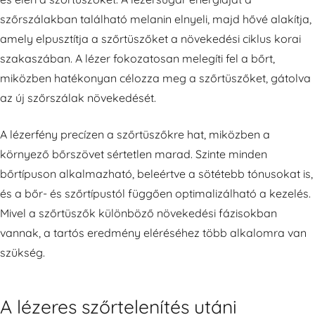
szőrszálakban található melanin elnyeli, majd hővé alakítja,
amely elpusztítja a szőrtüszőket a növekedési ciklus korai
szakaszában. A lézer fokozatosan melegíti fel a bőrt,
miközben hatékonyan célozza meg a szőrtüszőket, gátolva
az új szőrszálak növekedését.
A lézerfény precízen a szőrtüszőkre hat, miközben a
környező bőrszövet sértetlen marad. Szinte minden
bőrtípuson alkalmazható, beleértve a sötétebb tónusokat is,
és a bőr- és szőrtípustól függően optimalizálható a kezelés.
Mivel a szőrtüszők különböző növekedési fázisokban
vannak, a tartós eredmény eléréséhez több alkalomra van
szükség.
A lézeres szőrtelenítés utáni