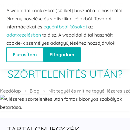
Szombathely
+36 30 160 1053
info@depilhome.hu
Ugrás a tartalomra
Telefon
E-mail
A weboldal cookie-kat (sütiket) használ a felhasználói
élmény növelése és statisztikai célokból. További
információkat és
egyéni beállításokat
az
adatkezelésben
találsz. A weboldal által használt
cookie-k személyes adatgyűjtéséhez hozzájárulok.
MIT TEGYÉL ÉS MIT NE
Elutasítom
Elfogadom
TEGYÉL LÉZERES
SZŐRTELENÍTÉS UTÁN?
Kezdőlap
Blog
Mit tegyél és mit ne tegyél lézeres sz
TARTALOMJEGYZÉK