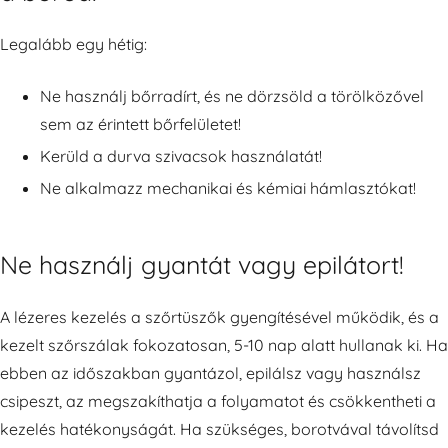
Legalább egy hétig:
Ne használj bőrradírt, és ne dörzsöld a törölközővel
sem az érintett bőrfelületet!
Kerüld a durva szivacsok használatát!
Ne alkalmazz mechanikai és kémiai hámlasztókat!
Ne használj gyantát vagy epilátort!
A lézeres kezelés a szőrtüszők gyengítésével működik, és a
kezelt szőrszálak fokozatosan, 5-10 nap alatt hullanak ki. Ha
ebben az időszakban gyantázol, epilálsz vagy használsz
csipeszt, az megszakíthatja a folyamatot és csökkentheti a
kezelés hatékonyságát. Ha szükséges, borotvával távolítsd