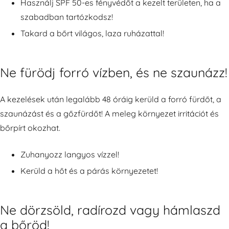
Használj SPF 50-es fényvédőt a kezelt területen, ha a
szabadban tartózkodsz!
Takard a bőrt világos, laza ruházattal!
Ne fürödj forró vízben, és ne szaunázz!
A kezelések után legalább 48 óráig kerüld a forró fürdőt, a
szaunázást és a gőzfürdőt! A meleg környezet irritációt és
bőrpírt okozhat.
Zuhanyozz langyos vízzel!
Kerüld a hőt és a párás környezetet!
Ne dörzsöld, radírozd vagy hámlaszd
a bőröd!