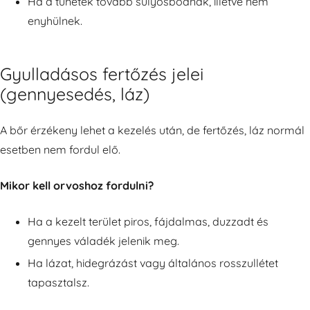
Ha a tünetek tovább súlyosbodnak, illetve nem
enyhülnek.
Gyulladásos fertőzés jelei
(gennyesedés, láz)
A bőr érzékeny lehet a kezelés után, de fertőzés, láz normál
esetben nem fordul elő.
Mikor kell orvoshoz fordulni?
Ha a kezelt terület piros, fájdalmas, duzzadt és
gennyes váladék jelenik meg.
Ha lázat, hidegrázást vagy általános rosszullétet
tapasztalsz.