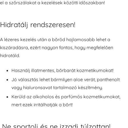
el a szőrszálakat a kezelések közötti időszakban!
Hidratálj rendszeresen!
A lézeres kezelés után a bőröd hajlamosabb lehet a
kiszáradásra, ezért nagyon fontos, hogy megfelelően
hidratáld.
Használj illatmentes, bőrbarát kozmetikumokat!
Jó választás lehet bármilyen aloe verát, panthenolt
vagy hialuronsavat tartalmazó készítmény.
Kerüld az alkoholos és parfümös kozmetikumokat,
mert ezek irritálhatják a bőrt!
Ne sportolj és ne izzadj túlzottan!