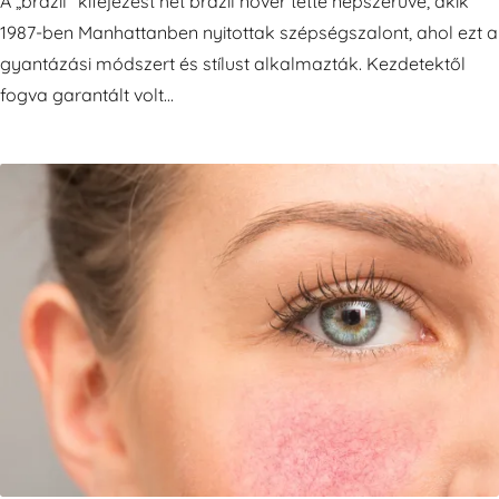
A „brazil” kifejezést hét brazil nővér tette népszerüvé, akik
1987-ben Manhattanben nyitottak szépségszalont, ahol ezt a
gyantázási módszert és stílust alkalmazták. Kezdetektől
fogva garantált volt...