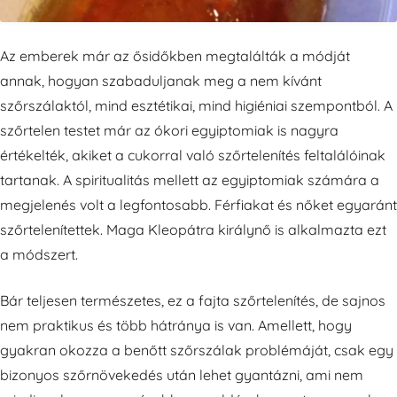
Az emberek már az ősidőkben megtalálták a módját
annak, hogyan szabaduljanak meg a nem kívánt
szőrszálaktól, mind esztétikai, mind higiéniai szempontból. A
szőrtelen testet már az ókori egyiptomiak is nagyra
értékelték, akiket a cukorral való szőrtelenítés feltalálóinak
tartanak. A spiritualitás mellett az egyiptomiak számára a
megjelenés volt a legfontosabb. Férfiakat és nőket egyaránt
szőrtelenítettek. Maga Kleopátra királynő is alkalmazta ezt
a módszert.
Bár teljesen természetes, ez a fajta szőrtelenítés, de sajnos
nem praktikus és több hátránya is van. Amellett, hogy
gyakran okozza a benőtt szőrszálak problémáját, csak egy
bizonyos szőrnövekedés után lehet gyantázni, ami nem