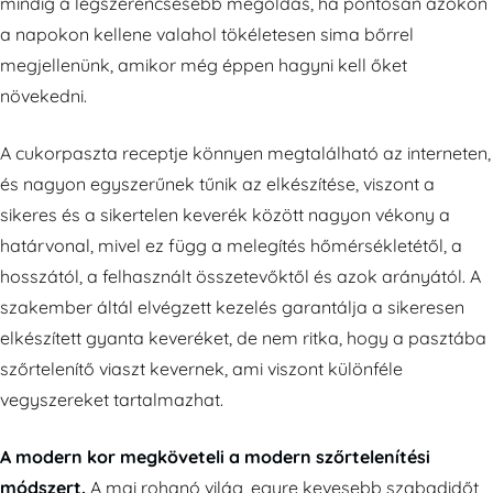
mindig a legszerencsésebb megoldás, ha pontosan azokon
a napokon kellene valahol tökéletesen sima bőrrel
megjellenünk, amikor még éppen hagyni kell őket
növekedni.
A cukorpaszta receptje könnyen megtalálható az interneten,
és nagyon egyszerűnek tűnik az elkészítése, viszont a
sikeres és a sikertelen keverék között nagyon vékony a
határvonal, mivel ez függ a melegítés hőmérsékletétől, a
hosszától, a felhasznált összetevőktől és azok arányától. A
szakember áltál elvégzett kezelés garantálja a sikeresen
elkészített gyanta keveréket, de nem ritka, hogy a pasztába
szőrtelenítő viaszt kevernek, ami viszont különféle
vegyszereket tartalmazhat.
A modern kor megköveteli a modern szőrtelenítési
módszert.
A mai rohanó világ, egyre kevesebb szabadidőt