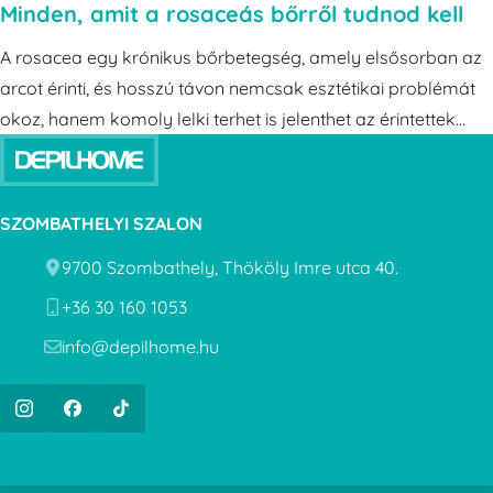
Minden, amit a rosaceás bőrről tudnod kell
A rosacea egy krónikus bőrbetegség, amely elsősorban az
arcot érinti, és hosszú távon nemcsak esztétikai problémát
okoz, hanem komoly lelki terhet is jelenthet az érintettek...
SZOMBATHELYI SZALON
9700 Szombathely, Thököly Imre utca 40.
Cím
+36 30 160 1053
Telefon
info@depilhome.hu
E-mail