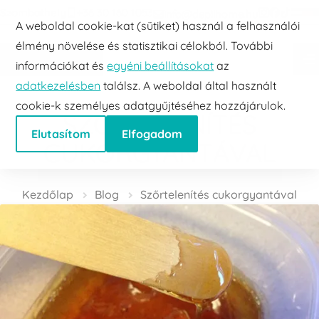
Szombathely
+36 30 160 1053
info@depilhome.hu
Ugrás a tartalomra
Telefon
E-mail
A weboldal cookie-kat (sütiket) használ a felhasználói
élmény növelése és statisztikai célokból. További
információkat és
egyéni beállításokat
az
adatkezelésben
találsz. A weboldal által használt
cookie-k személyes adatgyűjtéséhez hozzájárulok.
SZŐRTELENÍTÉS
Elutasítom
Elfogadom
CUKORGYANTÁVAL
Kezdőlap
Blog
Szőrtelenítés cukorgyantával